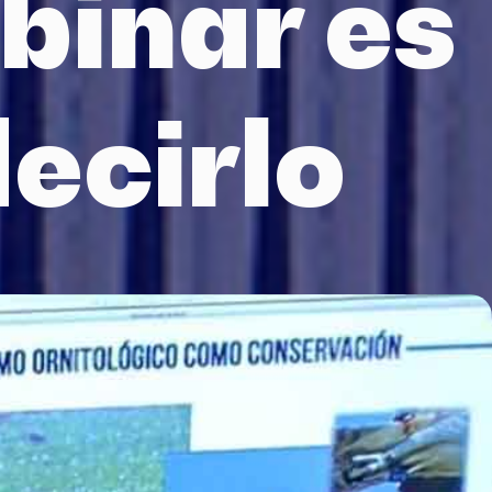
binar es
decirlo