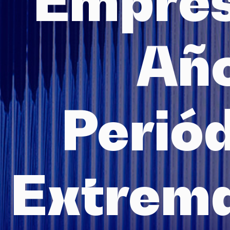
Empres
Añ
Perió
Extrem