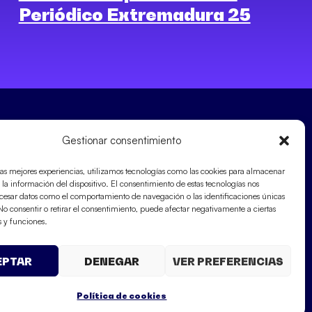
Periódico Extremadura 25
cidad
Gestionar consentimiento
SÍGUENOS EN LAS RRSS
las mejores experiencias, utilizamos tecnologías como las cookies para almacenar
 la información del dispositivo. El consentimiento de estas tecnologías nos
kies
ocesar datos como el comportamiento de navegación o las identificaciones únicas
. No consentir o retirar el consentimiento, puede afectar negativamente a ciertas
s y funciones.
EPTAR
DENEGAR
VER PREFERENCIAS
Política de cookies