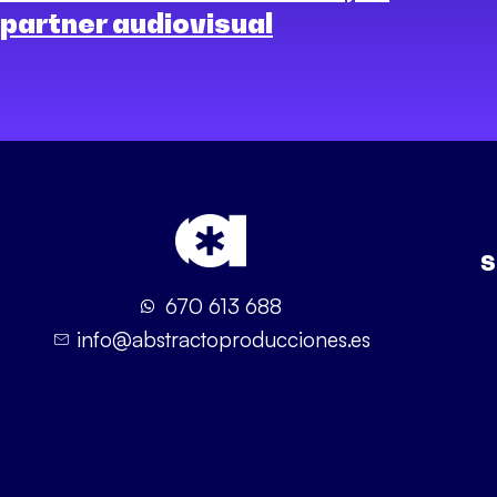
partner audiovisual
S
670 613 688
info@abstractoproducciones.es