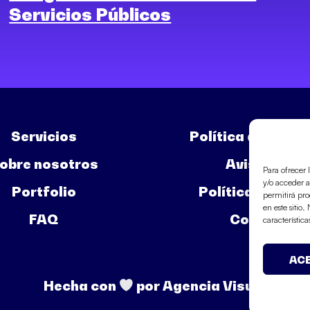
Servicios Públicos
Servicios
Política de Priva
obre nosotros
Aviso Legal
Para ofrecer 
y/o acceder a
Portfolio
Política de Coo
permitirá pr
en este sitio
FAQ
Contactar
característica
AC
Hecha con
por Agencia Visual